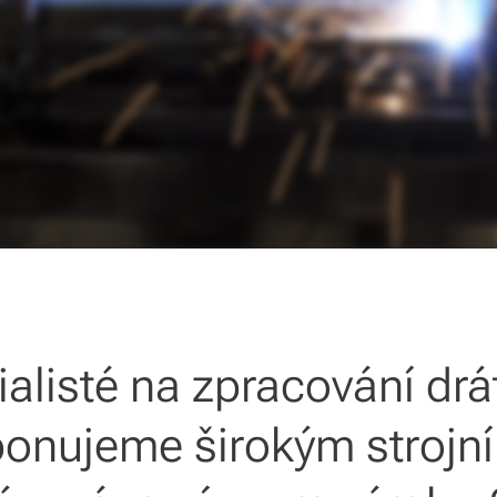
alisté na zpracování drát
sponujeme širokým stroj