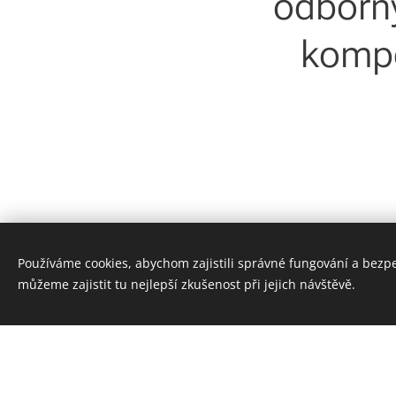
odborn
kompo
Používáme cookies, abychom zajistili správné fungování a bezp
můžeme zajistit tu nejlepší zkušenost při jejich návštěvě.
© 2017 Wanzl spol. s r.o.