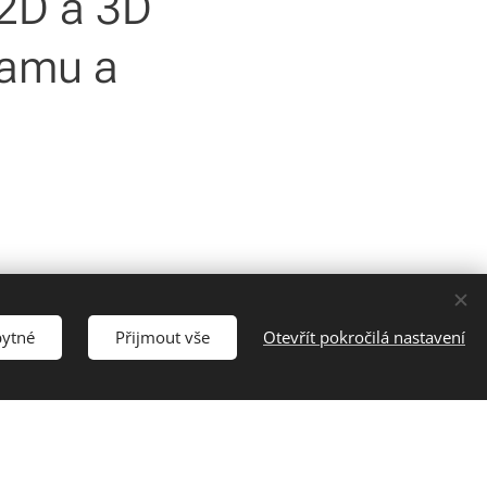
2D a 3D
ramu a
bytné
Přijmout vše
Otevřít pokročilá nastavení
o zájemce z okolí Olomouce a Prostějova.
Cookies