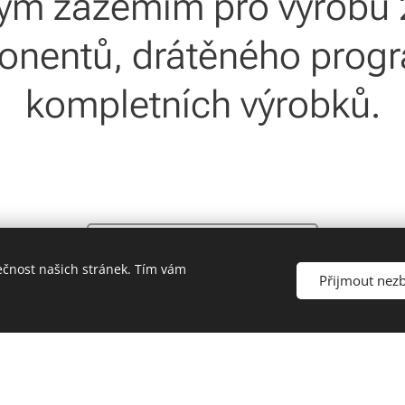
ým zázemím pro výrobu 
nentů, drátěného prog
kompletních výrobků.
Více informací
ečnost našich stránek. Tím vám
Přijmout nez
Jsme správná volba pr