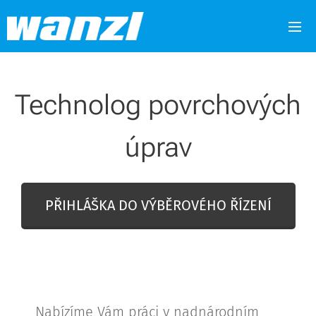
Technolog povrchových
úprav
PŘIHLÁŠKA DO VÝBĚROVÉHO ŘÍZENÍ
Nabízíme Vám práci v nadnárodním