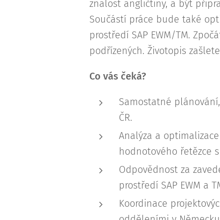
znalost angličtiny, a být př
Součástí práce bude také opt
prostředí SAP EWM/TM. Zpočá
podřízených. Životopis zašlete
Co vás čeká?
Samostatné plánování, 
ČR.
Analýza a optimalizace
hodnotového řetězce s 
Odpovědnost za zavedení
prostředí SAP EWM a T
Koordinace projektový
odděleními v Německu