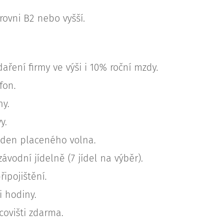
rovni B2 nebo vyšší.
ření firmy ve výši i 10% roční mzdy.
fon.
ny.
y.
ýden placeného volna.
ávodní jídelně (7 jídel na výběr).
řipojištění.
 hodiny.
ovišti zdarma.