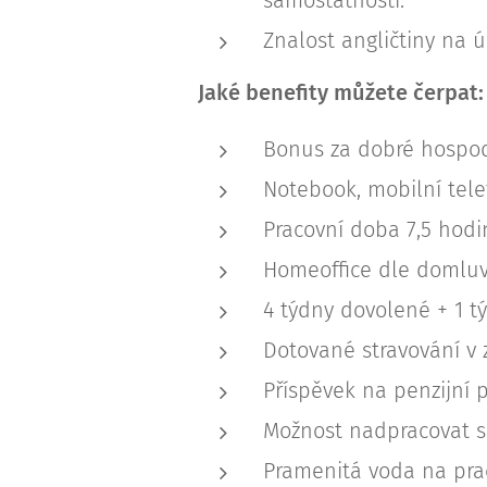
samostatnosti.
Znalost angličtiny na ú
Jaké benefity můžete čerpat:
Bonus za dobré hospoda
Notebook, mobilní tele
Pracovní doba 7,5 hodi
Homeoffice dle domluv
4 týdny dovolené + 1 t
Dotované stravování v z
Příspěvek na penzijní p
Možnost nadpracovat si
Pramenitá voda na prac