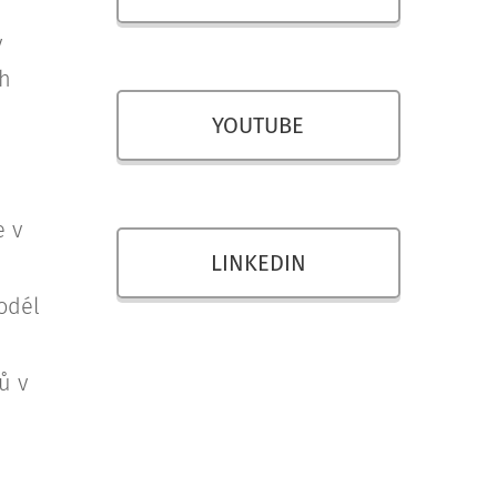
v
ch
YOUTUBE
e v
LINKEDIN
odél
ů v