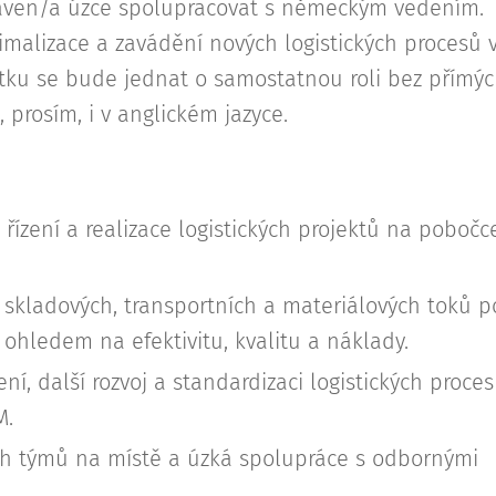
ipraven/a úzce spolupracovat s německým vedením.
imalizace a zavádění nových logistických procesů 
tku se bude jednat o samostatnou roli bez přímý
, prosím, i v anglickém jazyce.
řízení a realizace logistických projektů na pobočc
 skladových, transportních a materiálových toků p
ohledem na efektivitu, kvalitu a náklady.
, další rozvoj a standardizaci logistických proces
M.
ch týmů na místě a úzká spolupráce s odbornými
.