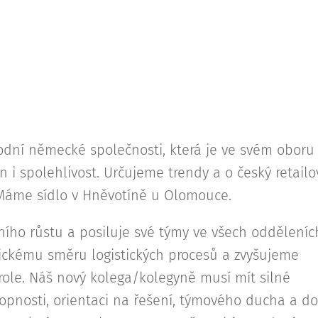
dní německé společnosti, která je ve svém oboru
 i spolehlivost. Určujeme trendy a o český retailo
 Máme sídlo v Hněvotíně u Olomouce.
ního růstu a posiluje své týmy ve všech odděleníc
ckému směru logistických procesů a zvyšujeme
 role. Náš nový kolega/kolegyně musí mít silné
opnosti, orientaci na řešení, týmového ducha a d