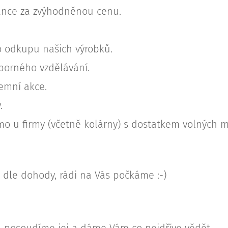
ance za zvýhodněnou cenu.
 odkupu našich výrobků.
borného vzdělávání.
remní akce.
.
mo u firmy (včetně kolárny) s dostatkem volných mí
dle dohody, rádi na Vás počkáme :-)