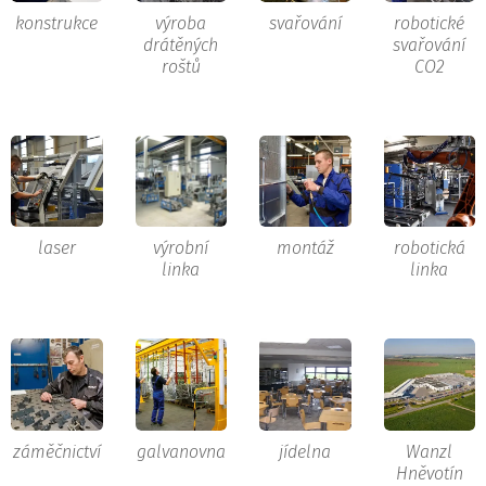
konstrukce
výroba
svařování
robotické
drátěných
svařování
roštů
CO2
laser
výrobní
montáž
robotická
linka
linka
záměčnictví
galvanovna
jídelna
Wanzl
Hněvotín