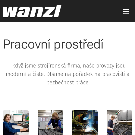
Pracovní prostředí
I když jsme strojírenská firma, naše provozy jsou
moderní a čisté. Dbáme na pořádek na pracovišti a
bezbečnost práce