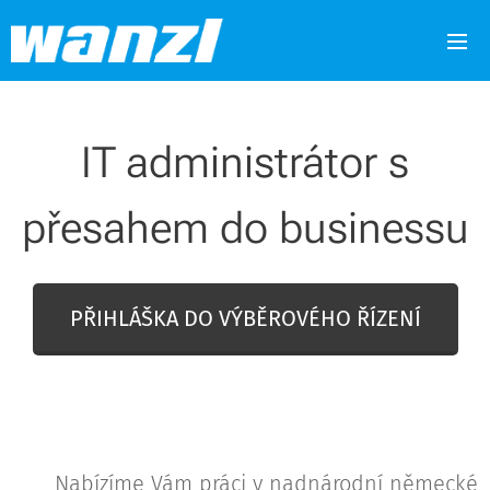
IT administrátor s
přesahem do businessu
PŘIHLÁŠKA DO VÝBĚROVÉHO ŘÍZENÍ
Nabízíme Vám práci v nadnárodní německé