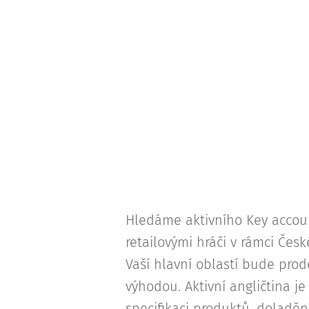
Hledáme aktivního Key accoun
retailovými hráči v rámci Česk
Vaší hlavní oblastí bude prode
výhodou. Aktivní angličtina j
specifikaci produktů, doladěn