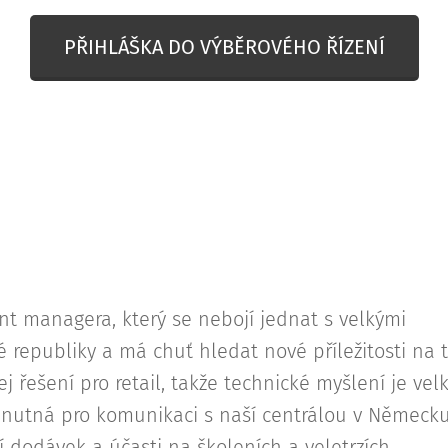
PŘIHLÁŠKA DO VÝBĚROVÉHO ŘÍZENÍ
t managera, který se nebojí jednat s velkými
é republiky a má chuť hledat nové příležitosti na t
j řešení pro retail, takže technické myšlení je vel
e nutná pro komunikaci s naší centrálou v Německu
í dodávek a účasti na školeních a veletrzích.