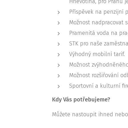
Hněvotína, pro Prahu j
Příspěvek na penzijní p
Možnost nadpracovat si
Pramenitá voda na prac
STK pro naše zaměstn
Výhodný mobilní tarif.
Možnost zvýhodněného
Možnost rozšiřování od
Sportovní a kulturní fi
Kdy Vás potřebujeme?
Můžete nastoupit ihned nebo 