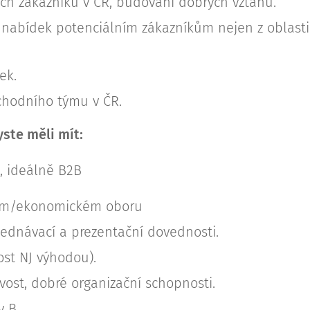
ých zákazníků v ČR, budování dobrých vztahů.
 nabídek potenciálním zákazníkům nejen z oblasti
ek.
chodního týmu v ČR.
yste měli mít:
, ideálně B2B
kém/ekonomickém oboru
ednávací a prezentační dovednosti.
lost NJ výhodou).
vost, dobré organizační schopnosti.
y B.