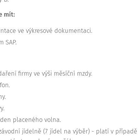
 mít:
entace ve výkresové dokumentaci.
m SAP.
ření firmy ve výši měsíční mzdy.
fon.
ny.
y.
ýden placeného volna.
ávodní jídelně (7 jídel na výběr) - platí v případě