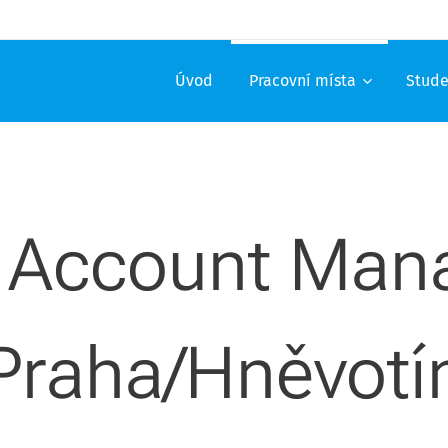
Úvod
Pracovní místa
Stude
 Account Man
Praha/Hněvotí