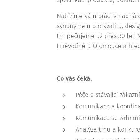
Nabízíme Vám práci v nadnáro
synonymem pro kvalitu, design
trh pečujeme už přes 30 let.
Hněvotíně u Olomouce a hled
Co vás čeká:
Péče o stávající zákazn
Komunikace a koordinac
Komunikace se zahranič
Analýza trhu a konkure