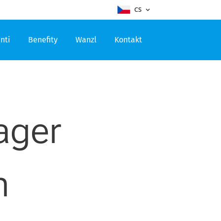
CS
nti
Benefity
Wanzl
Kontakt
ager
n