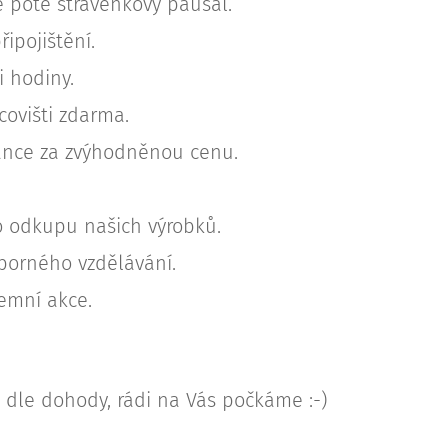
e poté stravenkový paušál.
řipojištění.
 hodiny.
ovišti zdarma.
ance za zvýhodněnou cenu.
 odkupu našich výrobků.
borného vzdělávání.
remní akce.
dle dohody, rádi na Vás počkáme :-)