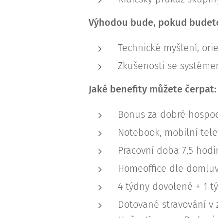
Výhodou bude, pokud budete
Technické myšlení, ori
Zkušenosti se systéme
Jaké benefity můžete čerpat:
Bonus za dobré hospoda
Notebook, mobilní tele
Pracovní doba 7,5 hodi
Homeoffice dle domluv
4 týdny dovolené + 1 t
Dotované stravování v z