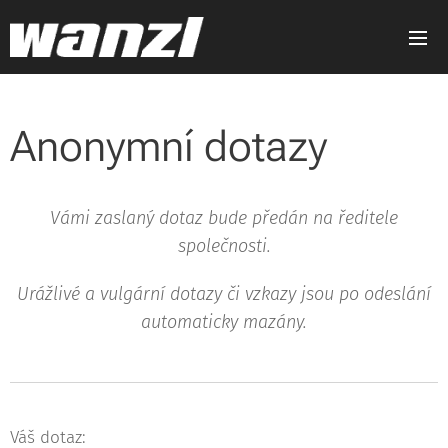
Anonymní dotazy
Vámi zaslaný dotaz bude předán na ředitele
společnosti.
Urážlivé a vulgární dotazy či vzkazy jsou po odeslání
automaticky mazány.
Váš dotaz: